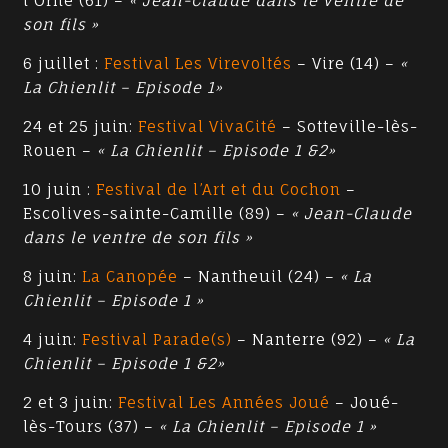
l’Orne (61) –
« Jean-Claude dans le ventre de
son fils »
6 juillet :
Festival Les Virevoltés
– Vire (14) –
«
La Chienlit – Episode 1»
24 et 25 juin:
Festival VivaCité
– Sotteville-lès-
Rouen –
« La Chienlit – Episode 1 &2»
10 juin :
Festival de l’Art et du Cochon
–
Escolives-sainte-Camille (89) –
« Jean-Claude
dans le ventre de son fils »
8 juin:
La Canopée
– Nantheuil (24) –
« La
Chienlit – Episode 1 »
4 juin:
Festival Parade(s)
– Nanterre (92) –
« La
Chienlit – Episode 1 &2»
2 et 3 juin:
Festival Les Années Joué
– Joué-
lès-Tours (37) –
« La Chienlit – Episode 1 »