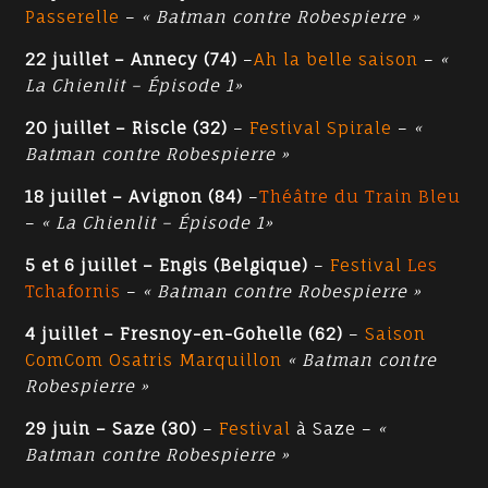
Passerelle
–
« Batman contre Robespierre »
22 juillet – Annecy (74)
–
Ah la belle saison
–
«
La Chienlit – Épisode 1»
20 juillet – Riscle (32)
–
Festival Spirale
–
«
Batman contre Robespierre »
18 juillet – Avignon (84)
–
Théâtre du Train Bleu
–
« La Chienlit – Épisode 1»
5 et 6 juillet – Engis (Belgique)
–
Festival
Les
Tchafornis
–
« Batman contre Robespierre »
4 juillet – Fresnoy-en-Gohelle (62)
–
Saison
ComCom Osatris Marquillon
« Batman contre
Robespierre »
29 juin – Saze (30)
–
Festival
à Saze –
«
Batman contre Robespierre »