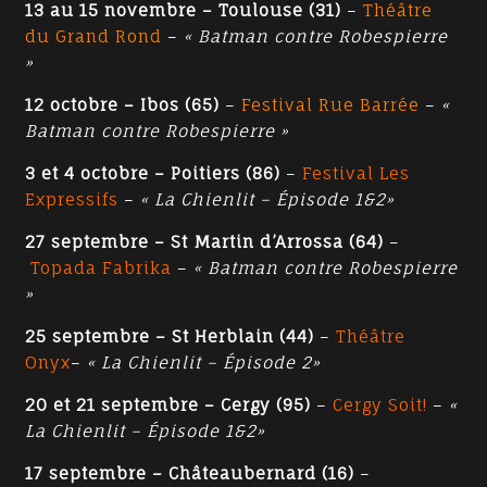
13 au 15 novembre – Toulouse (31)
–
Théâtre
du Grand Rond
–
« Batman contre Robespierre
»
12 octobre – Ibos (65)
–
Festival Rue Barrée
–
«
Batman contre Robespierre »
3 et 4 octobre – Poitiers (86)
–
Festival Les
Expressifs
–
« La Chienlit – Épisode 1&2»
27 septembre – St Martin d’Arrossa (64)
–
Topada Fabrika
–
« Batman contre Robespierre
»
25 septembre – St Herblain (44)
–
Théâtre
Onyx
–
« La Chienlit – Épisode 2»
20 et 21 septembre – Cergy (95)
–
Cergy Soit!
–
«
La Chienlit – Épisode 1&2»
17 septembre – Châteaubernard (16)
–