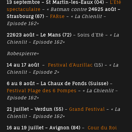
13 septembre – St Martin-les-Eaux (04)
–
L’Eté
spectaculaire
–
« Batman contre
24&25 août –
Strasbourg (67)
–
FARse
–
« La Chienlit –
Episode 1&2»
22&23 août – Le Mans (72)
– Soirs d’Eté –
« La
Chienlit – Episode 1&2»
Robespierre»
14 au 17 août
–
Festival d’Aurillac
(15) –
« La
Chienlit – Episode 2»
6 au 8 août – La Chaux de Fonds (Suisse)
–
Festival Plage des 6 Pompes
–
« La Chienlit –
Episode 1&2»
21 juillet – Verdun (55)
–
Grand Festival
–
« La
Chienlit – Episode 1&2»
16 au 19 juillet – Avignon (84)
–
Cour du Roi