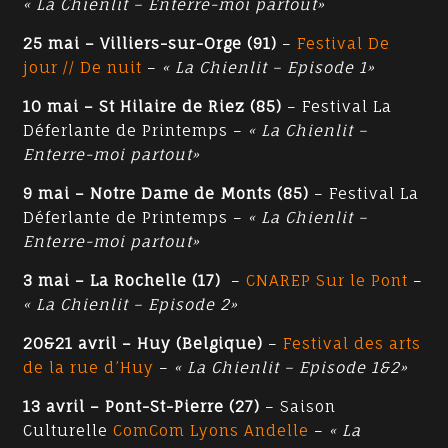
« La Chienlit – Enterre-moi partout»
25 mai – Villiers-sur-Orge (91)
–
Festival De
jour // De nuit
–
« La Chienlit – Episode 1»
10 mai – St Hilaire de Riez (85)
– Festival La
Déferlante de Printemps –
« La Chienlit –
Enterre-moi partout»
9 mai – Notre Dame de Monts (85)
– Festival La
Déferlante de Printemps –
« La Chienlit –
Enterre-moi partout»
3 mai – La Rochelle (17)
–
CNAREP Sur le Pont
–
« La Chienlit – Episode 2»
20&21 avril – Huy (Belgique)
–
Festival des arts
de la rue d’Huy
–
« La Chienlit – Episode 1&2»
13 avril – Pont-St-Pierre (27)
– Saison
Culturelle
ComCom Lyons Andelle
–
« La