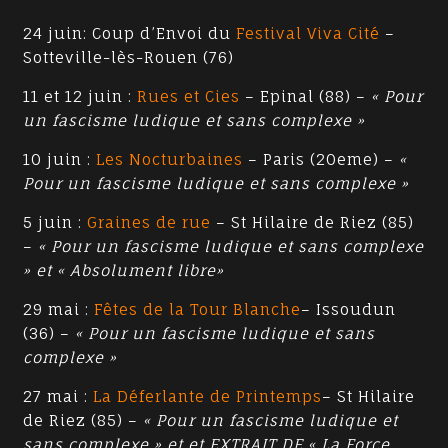
24 juin: Coup d’Envoi du
Festival Viva Cité
–
Sotteville-lès-Rouen (76)
11 et 12 juin :
Rues et Cies
– Epinal (88) –
« Pour
un fascisme ludique et sans complexe »
10 juin :
Les Nocturbaines
– Paris (20eme) –
«
Pour un fascisme ludique et sans complexe »
5 juin :
Graines de rue
– St Hilaire de Riez (85)
–
« Pour un fascisme ludique et sans complexe
» et « Absolument libre»
29 mai :
Fêtes de la Tour Blanche
– Issoudun
(36) –
« Pour un fascisme ludique et sans
complexe »
27 mai :
La Déferlante de Printemps
– St Hilaire
de Riez (85) –
« Pour un fascisme ludique et
sans complexe » et et EXTRAIT DE « La Force