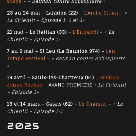
scène
–
« Batman contre Robespierre »
23 au 24 mai – Lannion (22)
–
L’Arche Sillon
–
«
La Chienlit – Épisode 1, 2 et 3»
21 mai – Le Haillan (33)
–
L’Entrepôt
–
« La
Chienlit – Épisode 1»
7 au 9 mai – St Leu (La Reunion 974)
–
Leu
Tempo Festival
–
« Batman contre Robespierre
»
19 avril – Saulx-les-Chartreux (91)
–
Festival
Jeune Pousse
– AVANT-PREMIERE
« La Chienlit
– Épisode 3»
13 et 14 mars – Calais (62)
–
Le Channel
–
« La
Chienlit – Épisode 1»1
2025