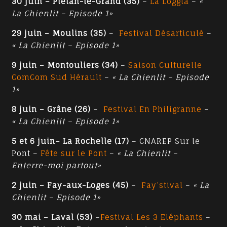
30 juin – Plélan-le-Grand (35)
–
La Loggia
–
«
La Chienlit – Episode 1»
29 juin – Moulins (35)
–
Festival Désarticulé
–
« La Chienlit – Episode 1»
9 juin – Montouliers (34)
–
Saison Culturelle
ComCom Sud Hérault
–
« La Chienlit – Episode
1»
8 juin – Grâne (26)
–
Festival En Philigranne
–
« La Chienlit – Episode 1»
5 et 6 juin– La Rochelle (17)
– CNAREP Sur le
Pont –
Fête sur le Pont
–
« La Chienlit –
Enterre-moi partout»
2 juin – Fay-aux-Loges (45)
–
Fay’stival
–
« La
Chienlit – Episode 1»
30 mai – Laval (53)
–
Festival Les 3 Eléphants
–