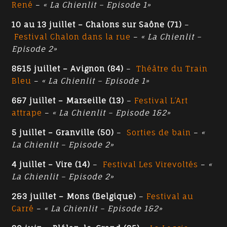
René
–
« La Chienlit – Episode 1»
10 au 13 juillet – Chalons sur Saône (71)
–
Festival Chalon dans la rue
–
« La Chienlit –
Episode 2»
8&15 juillet – Avignon (84)
–
Théâtre du Train
Bleu
–
« La Chienlit – Episode 1»
6&7 juillet – Marseille (13)
–
Festival L’Art
attrape
–
« La Chienlit – Episode 1&2»
5 juillet – Granville (50)
–
Sorties de bain
–
«
La Chienlit – Episode 2»
4 juillet – Vire (14)
–
Festival Les Virevoltés
–
«
La Chienlit – Episode 2»
2&3 juillet – Mons (Belgique)
–
Festival au
Carré
–
« La Chienlit – Episode 1&2»