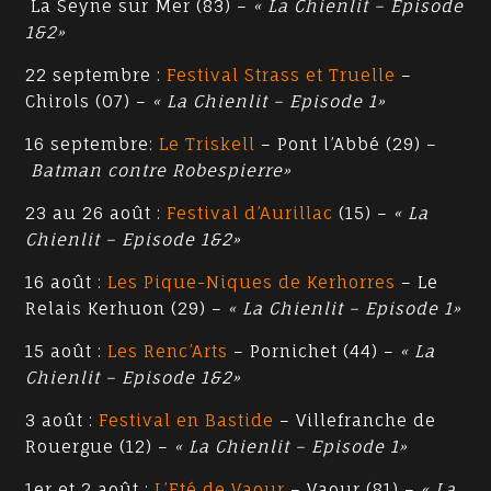
La Seyne sur Mer (83) –
« La Chienlit – Episode
1&2»
22 septembre :
Festival Strass et Truelle
–
Chirols (07) –
« La Chienlit – Episode 1»
16 septembre:
Le Triskell
– Pont l’Abbé (29) –
Batman contre Robespierre»
23 au 26 août :
Festival d’Aurillac
(15) –
« La
Chienlit – Episode 1&2»
16 août :
Les Pique-Niques de Kerhorres
– Le
Relais Kerhuon (29) –
« La Chienlit – Episode 1»
15 août :
Les Renc’Arts
– Pornichet (44) –
« La
Chienlit – Episode 1&2»
3 août :
Festival en Bastide
– Villefranche de
Rouergue (12) –
« La Chienlit – Episode 1»
1er et 2 août :
L’Eté de Vaour
– Vaour (81) –
« La